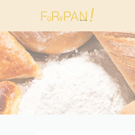
コ
ナ
ン
ビ
テ
ゲ
ン
ー
ツ
シ
へ
ョ
ス
ン
キ
に
ッ
移
プ
動