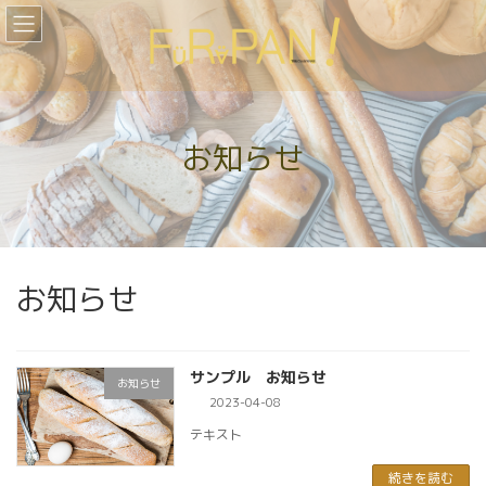
コ
ナ
ン
ビ
テ
ゲ
ン
ー
ツ
シ
へ
ョ
ス
ン
お知らせ
キ
に
ッ
移
プ
動
お知らせ
サンプル お知らせ
お知らせ
2023-04-08
テキスト
続きを読む